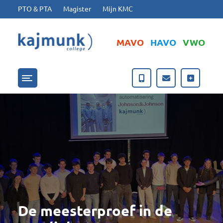
Ga naar hoofdinhoud
Ga naar footer
PTO & PTA
Magister
Mijn KMC
MAVO
HAVO
VWO
Menu openen/sluiten
De meesterproef in de