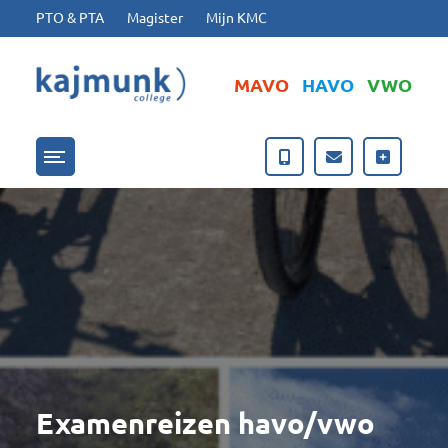
Ga naar hoofdinhoud
Ga naar footer
PTO & PTA
Magister
Mijn KMC
MAVO
HAVO
VWO
Menu openen/sluiten
Examenreizen havo/vwo