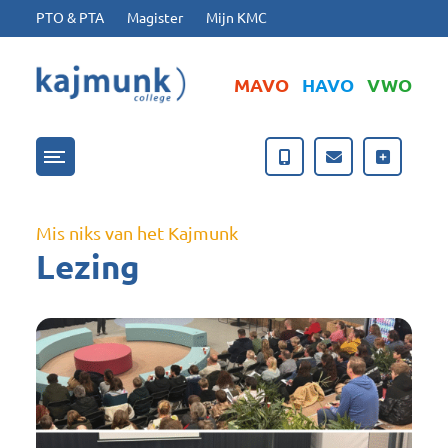
Ga naar hoofdinhoud
Ga naar footer
PTO & PTA
Magister
Mijn KMC
MAVO
HAVO
VWO
Menu openen/sluiten
Mis niks van het Kajmunk
Lezing