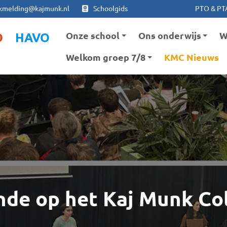
Ga naar hoofdinhoud
Ga naar footer
kmelding@kajmunk.nl
Schoolgids
PTO & PT
Onze school
Ons onderwijs
W
O
HAVO
Welkom groep 7/8
KMC Nieuws
nde op het Kaj Munk Co