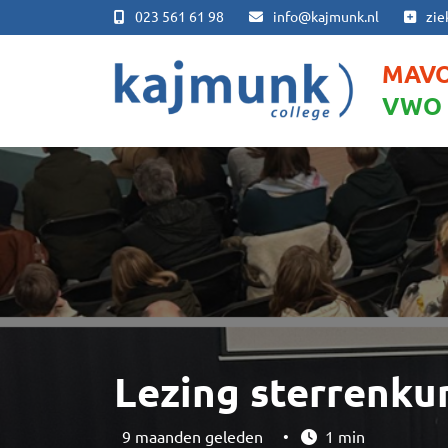
023 561 61 98
info@kajmunk.nl
zie
MAV
VWO
Lezing sterrenku
9 maanden geleden
•
1 min