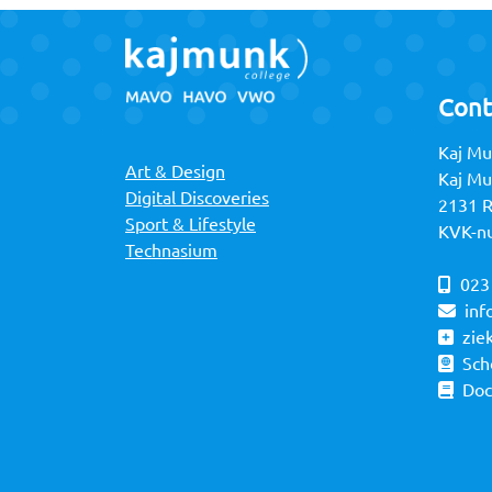
Cont
Kaj Mu
Art & Design
Kaj M
Digital Discoveries
2131 
Sport & Lifestyle
KVK-n
Technasium
023
inf
zie
Sch
Do