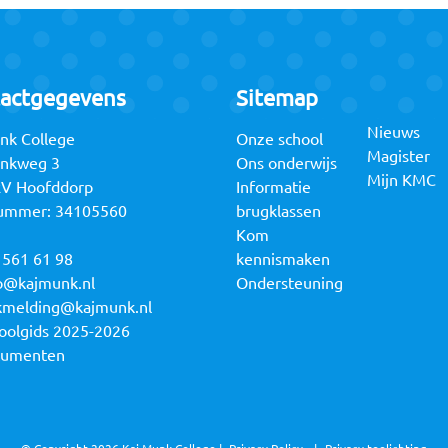
actgegevens
Sitemap
Nieuws
nk College
Onze school
Magister
unkweg 3
Ons onderwijs
Mijn KMC
RV Hoofddorp
Informatie
ummer: 34105560
brugklassen
Kom
 561 61 98
kennismaken
o@kajmunk.nl
Ondersteuning
kmelding@kajmunk.nl
oolgids 2025-2026
cumenten