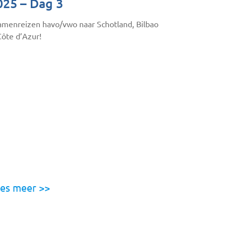
025 – Dag 3
amenreizen havo/vwo naar Schotland, Bilbao
Côte d’Azur!
es meer >>