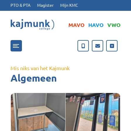
Ga naar hoofdinhoud
Ga naar footer
PTO & PTA
Magister
Mijn KMC
MAVO
HAVO
VWO
Menu openen/sluiten
Mis niks van het Kajmunk
Algemeen